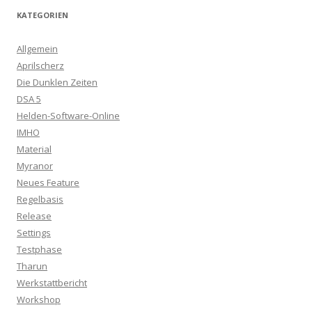
KATEGORIEN
Allgemein
Aprilscherz
Die Dunklen Zeiten
DSA 5
Helden-Software-Online
IMHO
Material
Myranor
Neues Feature
Regelbasis
Release
Settings
Testphase
Tharun
Werkstattbericht
Workshop