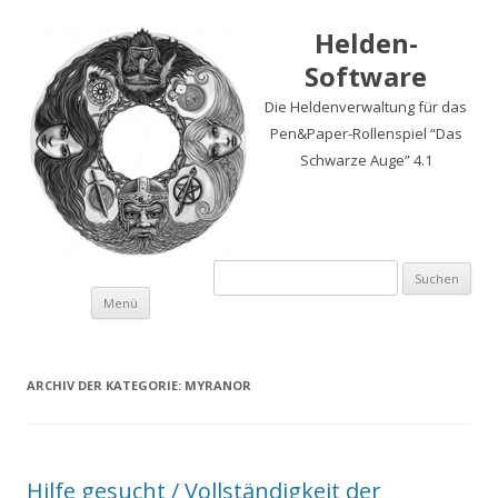
Helden-
Software
Die Heldenverwaltung für das
Pen&Paper-Rollenspiel “Das
Schwarze Auge” 4.1
Suchen
nach:
Springe
Menü
zum
Inhalt
ARCHIV DER KATEGORIE:
MYRANOR
Hilfe gesucht / Vollständigkeit der