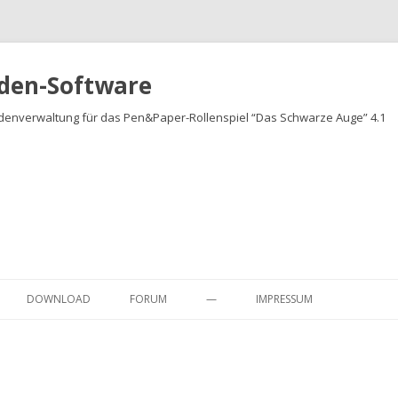
den-Software
denverwaltung für das Pen&Paper-Rollenspiel “Das Schwarze Auge” 4.1
Springe
zum
DOWNLOAD
FORUM
—
IMPRESSUM
Inhalt