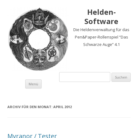
Helden-
Software
Die Heldenverwaltung für das
Pen&Paper-Rollenspiel “Das
Schwarze Auge” 4.1
Suchen
nach:
Springe
Menü
zum
Inhalt
ARCHIV FÜR DEN MONAT:
APRIL 2012
Myranor / Tester