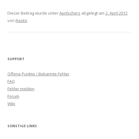
Dieser Beitrag wurde unter
Aprilscherz
abgelegt am
2. April 2012
von
Raskir
.
SUPPORT
Offene Punkte / Bekannte Fehler
FAQ
Fehler melden
Forum
Wiki
SONSTIGE LINKS