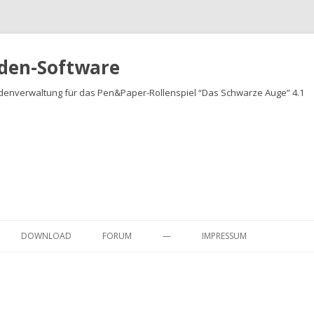
den-Software
denverwaltung für das Pen&Paper-Rollenspiel “Das Schwarze Auge” 4.1
Springe
zum
DOWNLOAD
FORUM
—
IMPRESSUM
Inhalt