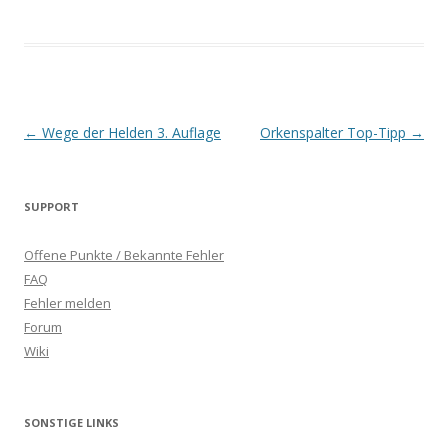
Beitrags-
←
Wege der Helden 3. Auflage
Orkenspalter Top-Tipp
→
Navigation
SUPPORT
Offene Punkte / Bekannte Fehler
FAQ
Fehler melden
Forum
Wiki
SONSTIGE LINKS