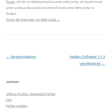
Plugin
. Ich bin im WikiAventurica unter Little.yoda, im Dsa4-Forum
unter yoda.yoda und in unserem Forum unter little.yoda zu
finden.
Zeige alle Beiträge von little.yoda
→
Beitrags-
←
Serverprobleme
Helden-Software 5.1.3
Navigation
veröffentlicht
→
SUPPORT
Offene Punkte / Bekannte Fehler
FAQ
Fehler melden