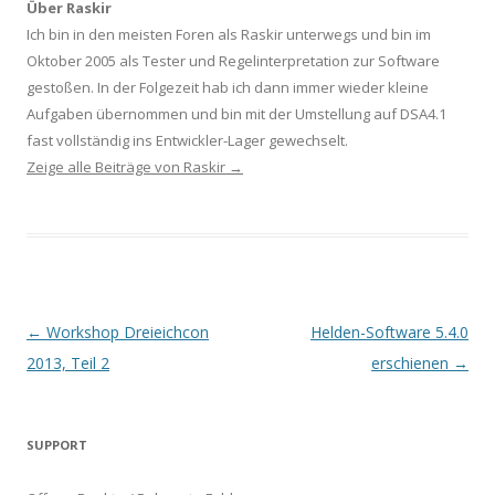
Über Raskir
Ich bin in den meisten Foren als Raskir unterwegs und bin im
Oktober 2005 als Tester und Regelinterpretation zur Software
gestoßen. In der Folgezeit hab ich dann immer wieder kleine
Aufgaben übernommen und bin mit der Umstellung auf DSA4.1
fast vollständig ins Entwickler-Lager gewechselt.
Zeige alle Beiträge von Raskir
→
Beitrags-
←
Workshop Dreieichcon
Helden-Software 5.4.0
Navigation
2013, Teil 2
erschienen
→
SUPPORT