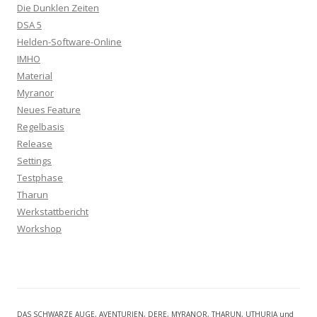
Die Dunklen Zeiten
DSA 5
Helden-Software-Online
IMHO
Material
Myranor
Neues Feature
Regelbasis
Release
Settings
Testphase
Tharun
Werkstattbericht
Workshop
DAS SCHWARZE AUGE, AVENTURIEN, DERE, MYRANOR, THARUN, UTHURIA und