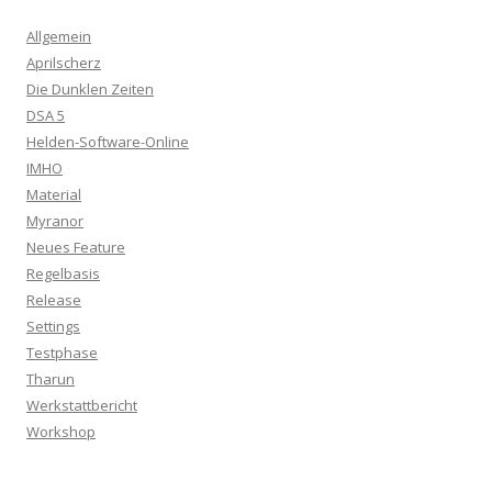
Allgemein
Aprilscherz
Die Dunklen Zeiten
DSA 5
Helden-Software-Online
IMHO
Material
Myranor
Neues Feature
Regelbasis
Release
Settings
Testphase
Tharun
Werkstattbericht
Workshop