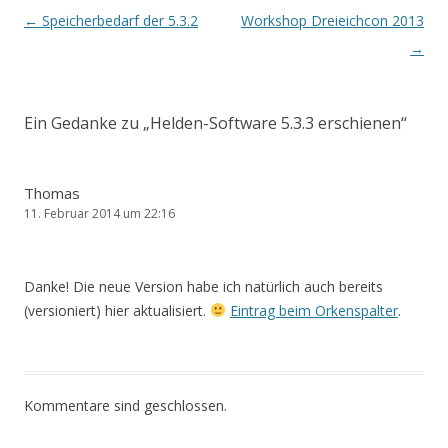
Beitrags-
←
Speicherbedarf der 5.3.2
Workshop Dreieichcon 2013
Navigation
→
Ein Gedanke zu „
Helden-Software 5.3.3 erschienen
“
Thomas
11. Februar 2014 um 22:16
Danke! Die neue Version habe ich natürlich auch bereits
(versioniert) hier aktualisiert.
Eintrag beim Orkenspalter
.
Kommentare sind geschlossen.